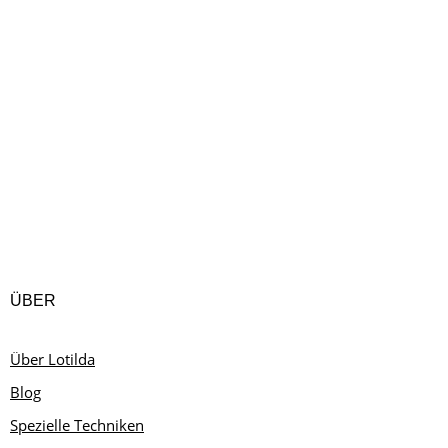
Schultern und Ärmel mit dem
Schlingenanschlag gearbeitet, um den Ärmeln
Stabilität zu geben. Der Schulter-Ärmelbereich
wird durch…
ÜBER
Über Lotilda
Blog
Spezielle Techniken