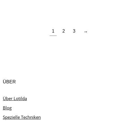
BIG JUNA CARDIGAN (EN)
8,00
€
INKL. MWST.
1
2
3
→
ÜBER
Über Lotilda
Blog
Spezielle Techniken