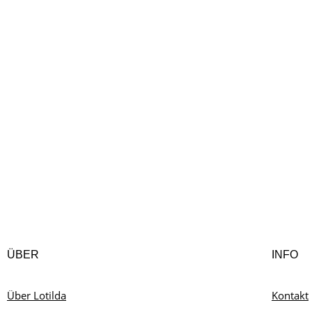
Material Wolle: We are Knitters „The Cotton Wool
Muster Bündchen: RM, * 1 Masche links, 1 Masche re
Maschenprobe 10 x…
ÜBER
INFO
Über Lotilda
Kontakt