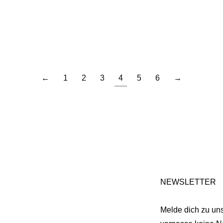
“, 100 % Pimabaumwolle, 200 g BubbleGum und 200 g Natur Stri
chts, ab * stets wiederholen, 1 Masche links, 1 RM Grundmuster:
←
1
2
3
4
5
6
→
NEWSLETTER
Melde dich zu un