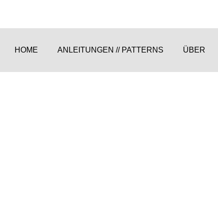
HOME
ANLEITUNGEN // PATTERNS
ÜBER
SHOP
Seiten
,
Uncategorized
Von
Natalie
9. November 2021
Ko
STRICKSCHRIFT
Seiten
,
Uncategorized
Von
Natalie
9. November 2021
Ko
CARLI – OVERSIZE CARDIGAN TOP D