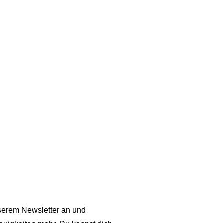
cknadeln: #8 und #9 Größe 140/146 (10-11 Jahre)
 glatt rechts (Hinreihe rechts, Rückreihe links)
serem Newsletter an und